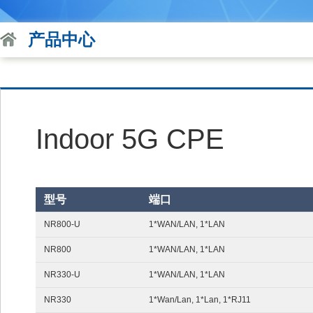
产品中心
Indoor 5G CPE
型号
端口
NR800-U
1*WAN/LAN, 1*LAN
NR800
1*WAN/LAN, 1*LAN
NR330-U
1*WAN/LAN, 1*LAN
NR330
1*Wan/Lan, 1*Lan, 1*RJ11