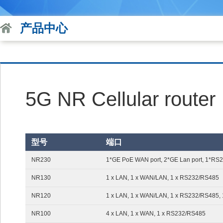
产品中心
5G NR Cellular router
型号
端口
NR230
1*GE PoE WAN port, 2*GE Lan port, 1*RS2
1*RS485
NR130
1 x LAN, 1 x WAN/LAN, 1 x RS232/RS485
NR120
1 x LAN, 1 x WAN/LAN, 1 x RS232/RS485,
NR100
4 x LAN, 1 x WAN, 1 x RS232/RS485